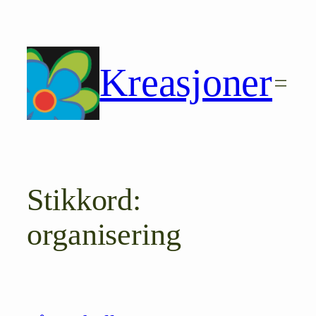
Hopp
til
innhold
Kreasjoner
Stikkord:
organisering