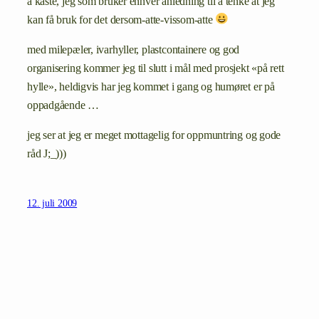
å kaste, jeg som bruker enhver anledning til å tenke at jeg
kan få bruk for det dersom-atte-vissom-atte
med milepæler, ivarhyller, plastcontainere og god
organisering kommer jeg til slutt i mål med prosjekt «på rett
hylle», heldigvis har jeg kommet i gang og humøret er på
oppadgående …
jeg ser at jeg er meget mottagelig for oppmuntring og gode
råd J;_)))
12. juli 2009