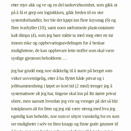
etter mye akk og ve og en del tankevirksomhet, som gikk ut
på å få et grep om logistikken, gikk ferden til en stor
systemforhandler, her ble det kjøpt inn flere krysstag (6) og
flere ivarhyller (10), samt noen rørformede plastcontainere
kalt dimpa (4), som jeg bare måtte ta med meg etter en tur
innom eske og oppbevaringsavdelingen for å beskue
mulighetene, de kan oppbevare lette stoffer som skal være
synlige gjennom beholderen …
jeg har grudd meg noe skikkelig til å starte på berget som
virker uoverstigelig, etter å ha flyttet både privat og i
jobbsammenheng i løpet av kort tid (2 mnd) trenger jeg å
systematisere alt jeg har, tingene skal inn på litt større privat
sfære, men uansett hvordan jeg vrir og vrenger på det så blir
totalplassen alt for liten og jeg må være streng med hva jeg
egentlig kan beholde, noe som er uhyre vanskelig for en som
ser muligheter i selv en liten knapp og finne gode grunner til