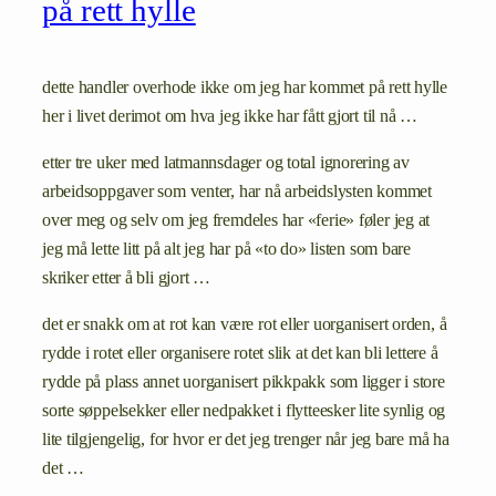
på rett hylle
dette handler overhode ikke om jeg har kommet på rett hylle
her i livet derimot om hva jeg ikke har fått gjort til nå …
etter tre uker med latmannsdager og total ignorering av
arbeidsoppgaver som venter, har nå arbeidslysten kommet
over meg og selv om jeg fremdeles har «ferie» føler jeg at
jeg må lette litt på alt jeg har på «to do» listen som bare
skriker etter å bli gjort …
det er snakk om at rot kan være rot eller uorganisert orden, å
rydde i rotet eller organisere rotet slik at det kan bli lettere å
rydde på plass annet uorganisert pikkpakk som ligger i store
sorte søppelsekker eller nedpakket i flytteesker lite synlig og
lite tilgjengelig, for hvor er det jeg trenger når jeg bare må ha
det …