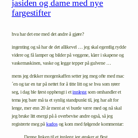
jasiden og dame med nye
fargestifter
hva har det ene med det andre å gjøre?
ingenting og så har de det allikevel … jeg skal egentlig rydde
videre og få lamper og bilder på veggene, klær i skapene og
vaskemaskinen, vaske og legge tepper på gulvene …
mens jeg drikker morgenkaffen setter jeg meg ofte med mac
´en og tar en tur på nettet for å titte litt og se hva som rører
seg, i dag ble først opphengt i et
innlegg
som omhandler et
tema jeg bare må ta et synlig standpunkt til, jeg har alt for
lenge, mer enn 20 år ment at vi burde være med og nå skal
jeg bruke litt energi på å overbevise andre også, så jeg
registrerte meg på
kudos
og kom med følgende kommentar:
Denne linken til et innlegg jeg ønsker at flest