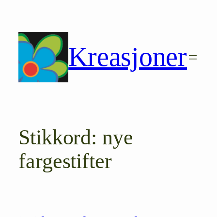
Hopp
til
innhold
Kreasjoner
Stikkord:
nye
fargestifter