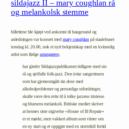
sildajazz II – mary coughlan rå
og melankolsk stemme
billettene ble kjøpt ved ankomst til haugesund og
anledningen var konsert med
mary coughlan
på staalehuset
torsdag kl. 20.00, nok et nytt bekjentskap med en kvinnelig
artist som ifølge
arrangøren
;
har gledet Sildajazzpublikumet tidligere med sin
rå og sjelfulle folk-jazz. Den irske sangerinnen
som har gjennomgått sin dose med
alkoholproblemer og personlige utfordringer,
skulle være den rette til å tolke jazzens tristesse
og bluesens melankoli. Britiske medier skriver
at hennes siste utgivelse «House of Ill Repute»
er et mørkt, men vakkert album som vitner om
en ny start og et oppgjør med en stormfull fortid