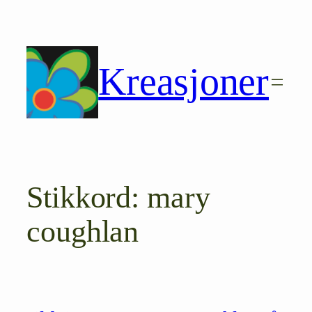
Hopp
til
innhold
Kreasjoner
Stikkord:
mary
coughlan