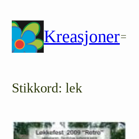
Hopp
til
innhold
Kreasjoner
Stikkord:
lek