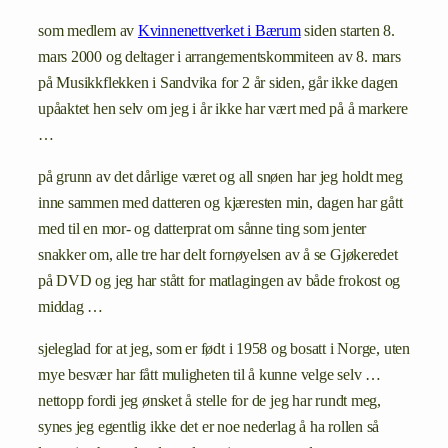
som medlem av
Kvinnenettverket i Bærum
siden starten 8.
mars 2000 og deltager i arrangementskommiteen av 8. mars
på Musikkflekken i Sandvika for 2 år siden, går ikke dagen
upåaktet hen selv om jeg i år ikke har vært med på å markere
…
på grunn av det dårlige været og all snøen har jeg holdt meg
inne sammen med datteren og kjæresten min, dagen har gått
med til en mor- og datterprat om sånne ting som jenter
snakker om, alle tre har delt fornøyelsen av å se Gjøkeredet
på DVD og jeg har stått for matlagingen av både frokost og
middag …
sjeleglad for at jeg, som er født i 1958 og bosatt i Norge, uten
mye besvær har fått muligheten til å kunne velge selv …
nettopp fordi jeg ønsket å stelle for de jeg har rundt meg,
synes jeg egentlig ikke det er noe nederlag å ha rollen så