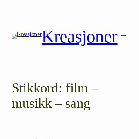
Hopp
til
innhold
Kreasjoner
Stikkord:
film –
musikk – sang