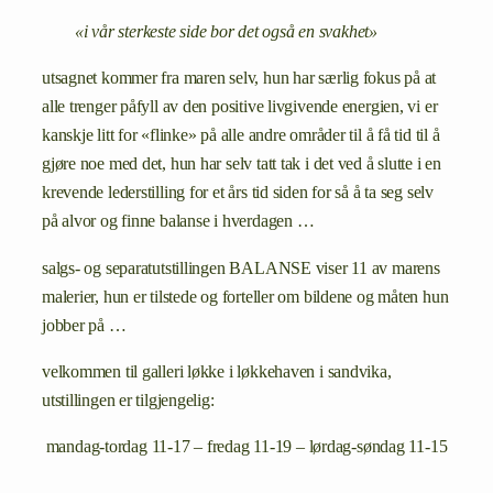
«i vår sterkeste side bor det også en svakhet»
utsagnet kommer fra maren selv, hun har særlig fokus på at
alle trenger påfyll av den positive livgivende energien, vi er
kanskje litt for «flinke» på alle andre områder til å få tid til å
gjøre noe med det, hun har selv tatt tak i det ved å slutte i en
krevende lederstilling for et års tid siden for så å ta seg selv
på alvor og finne balanse i hverdagen …
salgs- og separatutstillingen BALANSE viser 11 av marens
malerier, hun er tilstede og forteller om bildene og måten hun
jobber på …
velkommen til galleri løkke i løkkehaven i sandvika,
utstillingen er tilgjengelig:
mandag-tordag 11-17 – fredag 11-19 – lørdag-søndag 11-15