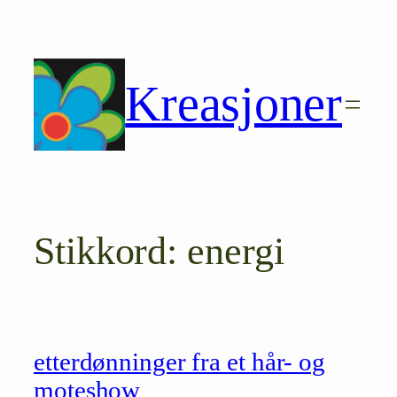
Hopp
til
innhold
Kreasjoner
Stikkord:
energi
etterdønninger fra et hår- og
moteshow