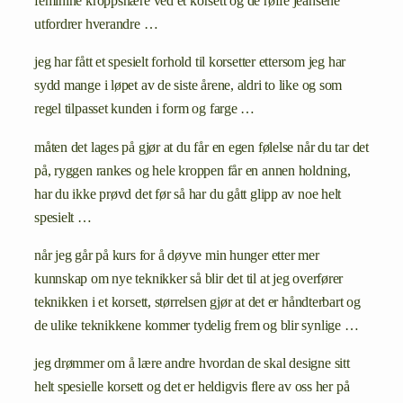
feminine kroppsnære ved et korsett og de røffe jeansene
utfordrer hverandre …
jeg har fått et spesielt forhold til korsetter ettersom jeg har
sydd mange i løpet av de siste årene, aldri to like og som
regel tilpasset kunden i form og farge …
måten det lages på gjør at du får en egen følelse når du tar det
på, ryggen rankes og hele kroppen får en annen holdning,
har du ikke prøvd det før så har du gått glipp av noe helt
spesielt …
når jeg går på kurs for å døyve min hunger etter mer
kunnskap om nye teknikker så blir det til at jeg overfører
teknikken i et korsett, størrelsen gjør at det er håndterbart og
de ulike teknikkene kommer tydelig frem og blir synlige …
jeg drømmer om å lære andre hvordan de skal designe sitt
helt spesielle korsett og det er heldigvis flere av oss her på