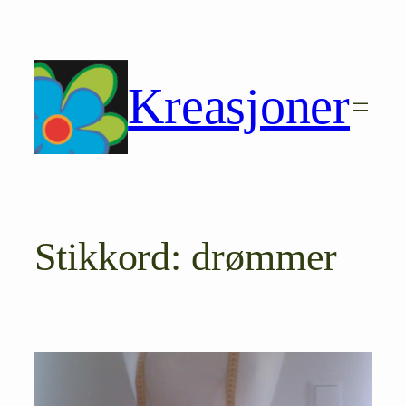
Hopp
til
innhold
Kreasjoner
Stikkord:
drømmer