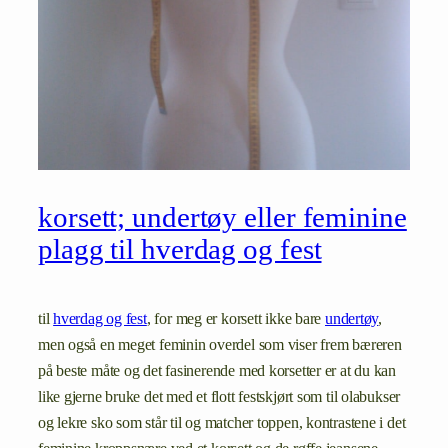
korsett; undertøy eller feminine
plagg til hverdag og fest
til
hverdag og fest
, for meg er korsett ikke bare
undertøy
,
men også en meget feminin overdel som viser frem bæreren
på beste måte og det fasinerende med korsetter er at du kan
like gjerne bruke det med et flott festskjørt som til olabukser
og lekre sko som står til og matcher toppen, kontrastene i det