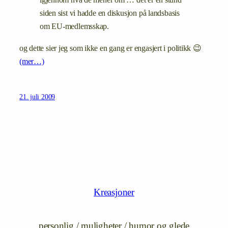
igjennom hva de mener om … det er en stund
siden sist vi hadde en diskusjon på landsbasis
om EU-medlemsskap.
og dette sier jeg som ikke en gang er engasjert i politikk 😉
(mer…)
21. juli 2009
Kreasjoner
personlig / muligheter / humor og glede