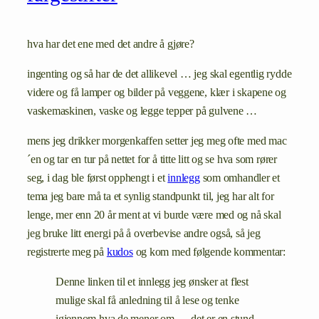
hva har det ene med det andre å gjøre?
ingenting og så har de det allikevel … jeg skal egentlig rydde
videre og få lamper og bilder på veggene, klær i skapene og
vaskemaskinen, vaske og legge tepper på gulvene …
mens jeg drikker morgenkaffen setter jeg meg ofte med mac
´en og tar en tur på nettet for å titte litt og se hva som rører
seg, i dag ble først opphengt i et
innlegg
som omhandler et
tema jeg bare må ta et synlig standpunkt til, jeg har alt for
lenge, mer enn 20 år ment at vi burde være med og nå skal
jeg bruke litt energi på å overbevise andre også, så jeg
registrerte meg på
kudos
og kom med følgende kommentar:
Denne linken til et innlegg jeg ønsker at flest
mulige skal få anledning til å lese og tenke