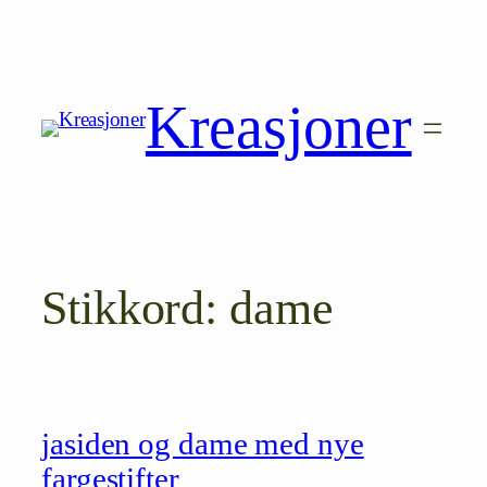
Hopp
til
innhold
Kreasjoner
Stikkord:
dame
jasiden og dame med nye
fargestifter