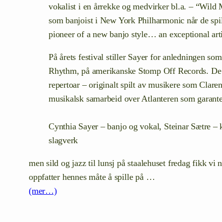
vokalist i en årrekke og medvirker bl.a. – “Wild
som banjoist i New York Philharmonic når de spil
pioneer of a new banjo style… an exceptional art
På årets festival stiller Sayer for anledningen 
Rhythm, på amerikanske Stomp Off Records. De ha
repertoar – originalt spilt av musikere som Cla
musikalsk samarbeid over Atlanteren som garantert
Cynthia Sayer – banjo og vokal, Steinar Sætre – 
slagverk
men sild og jazz til lunsj på staalehuset fredag fikk vi
oppfatter hennes måte å spille på …
(mer…)