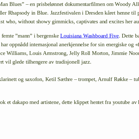
 Man Blues” – en prisbelønnet dokumentarfilmen om Woody Allen 
ler Rhapsody in Blue. Jazzfestivalen i Dresden kåret henne til
ist who, without showy gimmicks, captivates and excites her a
som femte ”mann” i bergenske
Louisiana Washboard Five
. Dette b
r oppnådd internasjonal anerkjennelse for sin energiske og «fu
rence Williams, Louis Armstrong, Jelly Roll Morton, Jimmie Noo
 vil glede tilhengere av tradisjonell jazz.
klarinett og saxofon, Ketil Sæthre – trompet, Arnulf Røkke – tu
 nok et dakapo med artistene, dette klippet hentet fra youtube a