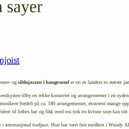
a sayer
njoist
 tønne» og
sildajazzen i haugesund
er en av landets to største ja
 vestkysten tilby en rekke konserter og arrangementer i en syd
musikere fordelt på ca. 180 arrangementer, ekstremt mange oppt
dere til lothes bar og fikk med oss nok en kvinne som kan sitt
e i internasjonal tradjazz. Hun har vært fast medlem i Woody 