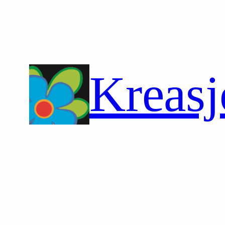
Hopp
til
innhold
Kreasj