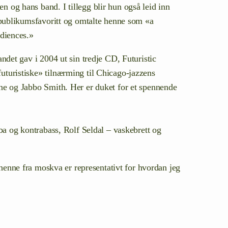
og hans band. I tillegg blir hun også leid inn
 publikumsfavoritt og omtalte henne som «a
udiences.»
andet gav i 2004 ut sin tredje CD, Futuristic
turistiske» tilnærming til Chicago-jazzens
ne og Jabbo Smith. Her er duket for et spennende
ba og kontrabass, Rolf Seldal – vaskebrett og
v henne fra moskva er representativt for hvordan jeg