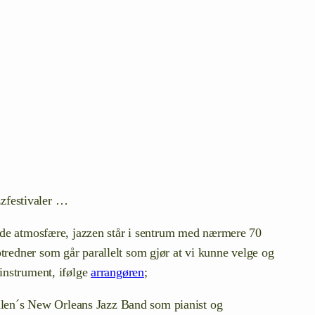
zzfestivaler …
ende atmosfære, jazzen står i sentrum med nærmere 70
redner som går parallelt som gjør at vi kunne velge og
 instrument, ifølge
arrangøren
;
Allen´s New Orleans Jazz Band som pianist og