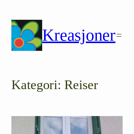
Hopp
til
innhold
Kreasjoner
Kategori:
Reiser