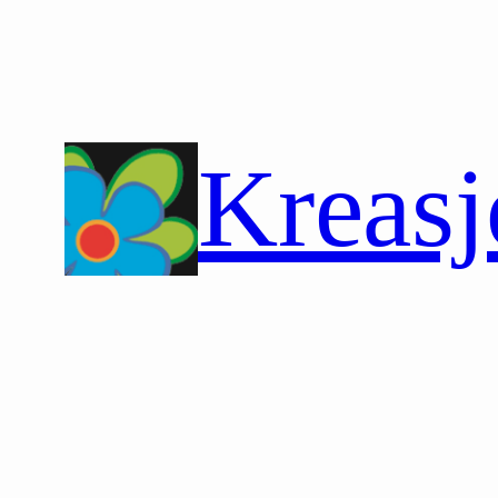
Hopp
til
innhold
Kreasj