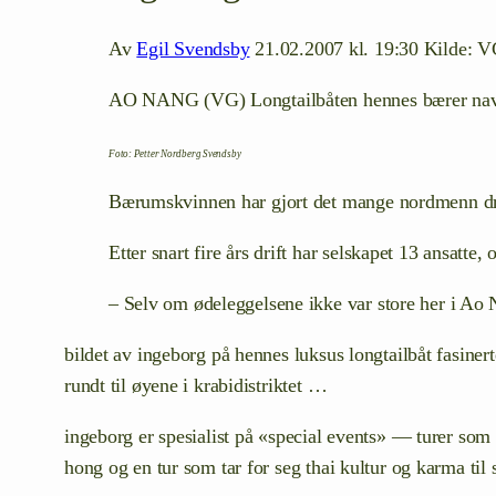
Av
Egil Svendsby
21.02.2007 kl. 19:30 Kilde: 
AO NANG (VG) Longtailbåten hennes bærer navnet 
Foto: Petter Nordberg Svendsby
Bærumskvinnen har gjort det mange nordmenn drømm
Etter snart fire års drift har selskapet 13 ansatte
– Selv om ødeleggelsene ikke var store her i Ao 
bildet av ingeborg på hennes luksus longtailbåt fasinert
rundt til øyene i krabidistriktet …
ingeborg er spesialist på «special events» — turer som h
hong og en tur som tar for seg thai kultur og karma ti