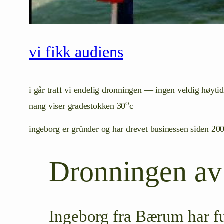
vi fikk audiens
i går traff vi endelig dronningen — ingen veldig høytid
o
nang viser gradestokken 30
c
ingeborg er gründer og har drevet businessen siden 2003
Dronningen a
Ingeborg fra Bærum har f