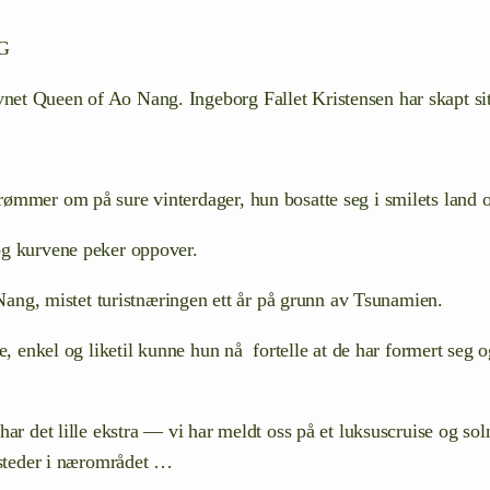
VG
Queen of Ao Nang. Ingeborg Fallet Kristensen har skapt sitt 
er om på sure vinterdager, hun bosatte seg i smilets land og st
, og kurvene peker oppover.
Nang, mistet turistnæringen ett år på grunn av Tsunamien.
e, enkel og liketil kunne hun nå fortelle at de har formert seg o
ar det lille ekstra — vi har meldt oss på et luksuscruise og sol
l steder i nærområdet …